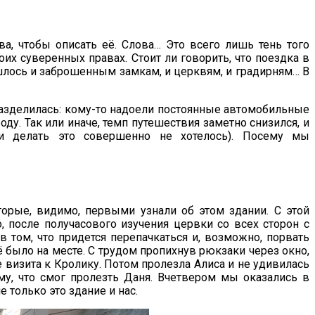
, чтобы описать её. Слова… Это всего лишь тень того
оих суверенных правах. Стоит ли говорить, что поездка в
шлось и заброшенным замкам, и церквям, и градирням… В
разделилась: кому-то надоели постоянные автомобильные
ду. Так или иначе, темп путешествия заметно снизился, и
 и делать это совершенно не хотелось). Посему мы
оторые, видимо, первыми узнали об этом здании. С этой
, после получасового изучения цервки со всех сторон с
 том, что придется перепачкаться и, возможно, порвать
ё было на месте. С трудом пропихнув рюкзаки через окно,
 визита к Кролику. Потом пролезла Алиса и не удивилась
му, что смог пролезть Даня. Вчетвером мы оказались в
 только это здание и нас.