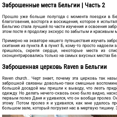
Заброшенные места Бельгии | Часть 2
Прошло уже больше полугода с момента поездки в Бел
благоговения, восторга и восхищения, которое я испытал
Бельгию стала лучшей по части изучения и освоения за
этом посте я продолжу экскурс по забытым и красивым 
Примерно на экваторе нашего путешествия изучать забр
скитания из пункта А в пункт Б, кому-то просто надоели 
пришлось, скрепя сердце, некоторые места из спи
сконцентрировались только на самых вкусных местах Бе
Заброшенная церковь Raven в Бельгии
Raven church… Черт знает, почему эта церковь так наз
заброшкой связаны довольно-таки смешные воспоминания
большой досадой мы пришли к выводу, что лезть придёт
одежду. Но делать нечего-сквозь окно было видно, наско
первым полез Даня и удивился, что он вообще пролез. О
этому. Потом пролез я и удивился, как мне удалось п
большом зале, который погрузил нас в мертвую тишину. З