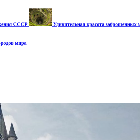
ужения СССР
Удивительная красота заброшенных 
ородов мира