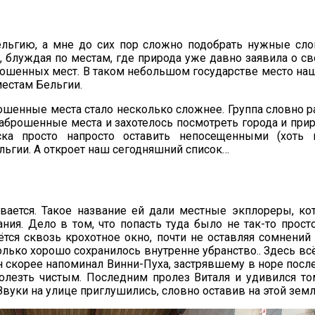
ьгию, а мне до сих пор сложно подобрать нужные слова
, блуждая по местам, где природа уже давно заявила о св
брошенных мест. В таком небольшом государстве место на
местам Бельгии.
ошенные места стало несколько сложнее. Группа словно 
заброшенные места и захотелось посмотреть города и приро
ска просто напросто оставить непосещенными (хоть
льгии. А откроет наш сегодняшний список…
ывается. Такое название ей дали местные экплореры, к
. Дело в том, что попасть туда было не так-то просто
ся сквозь крохотное окно, почти не оставляя сомнений в
лько хорошо сохранилось внутренне убранство.. Здесь вс
н скорее напоминал Винни-Пуха, застрявшему в норе после
ролезть чистым. Последним пролез Виталя и удивился то
вуки на улице приглушились, словно оставив на этой земле