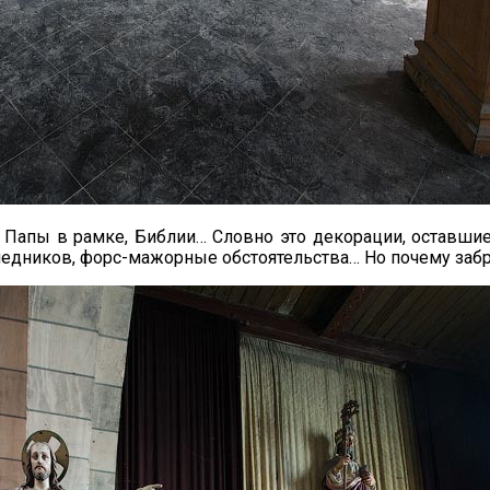
то Папы в рамке, Библии… Словно это декорации, оставш
следников, форс-мажорные обстоятельства… Но почему за