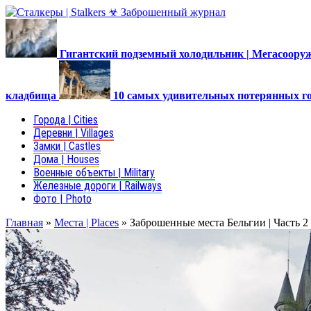
Гигантский подземный холодильник | Мегасоор
кладбища
10 самых удивительных потерянных г
Города | Cities
Деревни | Villages
Замки | Castles
Дома | Houses
Военные объекты | Military
Железные дороги | Railways
Фото | Photo
Главная
»
Места | Places
»
Заброшенные места Бельгии | Часть 2