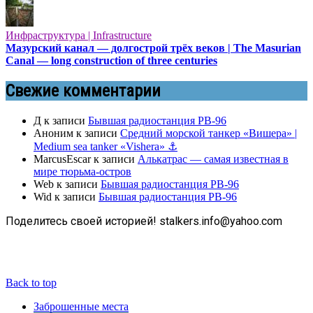
Инфраструктура | Infrastructure
Мазурский канал — долгострой трёх веков | The Masurian
Canal — long construction of three centuries
Свежие комментарии
Д
к записи
Бывшая радиостанция РВ-96
Аноним
к записи
Средний морской танкер «Вишера» |
Medium sea tanker «Vishera» ⚓
MarcusEscar
к записи
Алькатрас — самая известная в
мире тюрьма-остров
Web
к записи
Бывшая радиостанция РВ-96
Wid
к записи
Бывшая радиостанция РВ-96
Поделитесь своей историей! stalkers.info@yahoo.com
Back to top
Заброшенные места