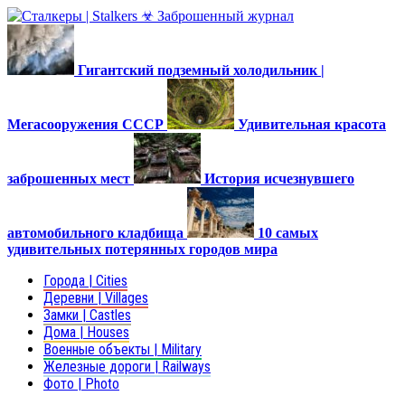
Гигантский подземный холодильник |
Мегасооружения СССР
Удивительная красота
заброшенных мест
История исчезнувшего
автомобильного кладбища
10 самых
удивительных потерянных городов мира
Города | Cities
Деревни | Villages
Замки | Castles
Дома | Houses
Военные объекты | Military
Железные дороги | Railways
Фото | Photo