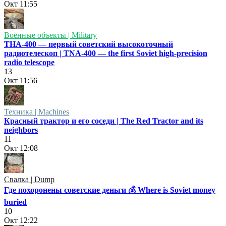
Окт
11:55
Военные объекты | Military
ТНА-400 — первый советский высокоточный
радиотелескоп | TNA-400 — the first Soviet high-precision
radio telescope
13
Окт
11:56
Техника | Machines
Красный трактор и его соседи | The Red Tractor and its
neighbors
11
Окт
12:08
Свалка | Dump
Где похоронены советские деньги 💰 Where is Soviet money
buried
10
Окт
12:22