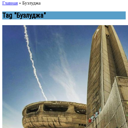
Главная
»
Бузлуджа
Tag "Бузлуджа"