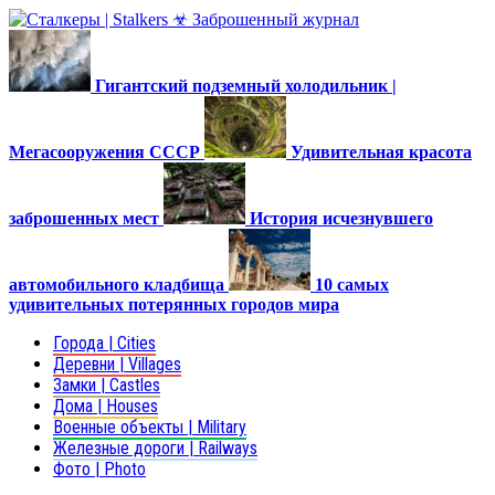
Гигантский подземный холодильник |
Мегасооружения СССР
Удивительная красота
заброшенных мест
История исчезнувшего
автомобильного кладбища
10 самых
удивительных потерянных городов мира
Города | Cities
Деревни | Villages
Замки | Castles
Дома | Houses
Военные объекты | Military
Железные дороги | Railways
Фото | Photo