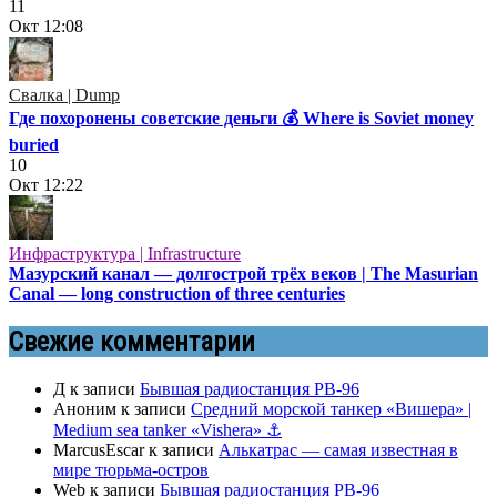
11
Окт
12:08
Свалка | Dump
Где похоронены советские деньги 💰 Where is Soviet money
buried
10
Окт
12:22
Инфраструктура | Infrastructure
Мазурский канал — долгострой трёх веков | The Masurian
Canal — long construction of three centuries
Свежие комментарии
Д
к записи
Бывшая радиостанция РВ-96
Аноним
к записи
Средний морской танкер «Вишера» |
Medium sea tanker «Vishera» ⚓
MarcusEscar
к записи
Алькатрас — самая известная в
мире тюрьма-остров
Web
к записи
Бывшая радиостанция РВ-96