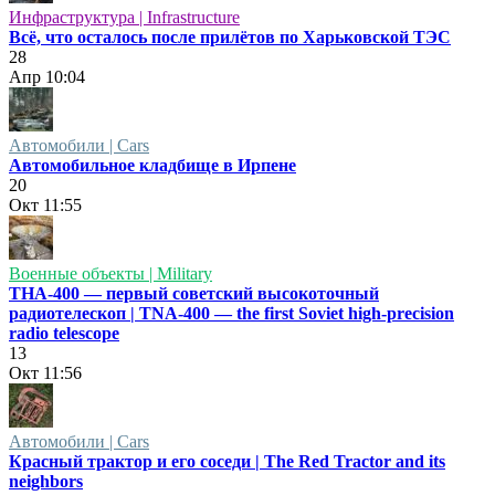
Инфраструктура | Infrastructure
Всё, что осталось после прилётов по Харьковской ТЭС
28
Апр
10:04
Автомобили | Cars
Автомобильное кладбище в Ирпене
20
Окт
11:55
Военные объекты | Military
ТНА-400 — первый советский высокоточный
радиотелескоп | TNA-400 — the first Soviet high-precision
radio telescope
13
Окт
11:56
Автомобили | Cars
Красный трактор и его соседи | The Red Tractor and its
neighbors