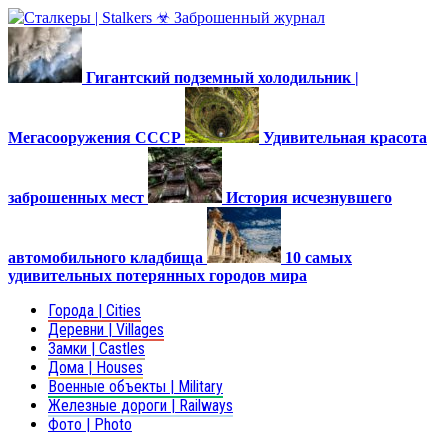
Гигантский подземный холодильник |
Мегасооружения СССР
Удивительная красота
заброшенных мест
История исчезнувшего
автомобильного кладбища
10 самых
удивительных потерянных городов мира
Города | Cities
Деревни | Villages
Замки | Castles
Дома | Houses
Военные объекты | Military
Железные дороги | Railways
Фото | Photo