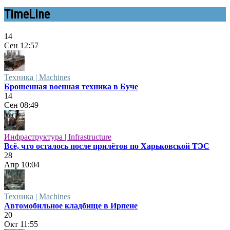
TimeLine
14
Сен
12:57
Техника | Machines
Брошенная военная техника в Буче
14
Сен
08:49
Инфраструктура | Infrastructure
Всё, что осталось после прилётов по Харьковской ТЭС
28
Апр
10:04
Техника | Machines
Автомобильное кладбище в Ирпене
20
Окт
11:55