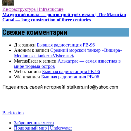
Инфраструктура | Infrastructure
Мазурский канал — долгострой трёх веков | The Masurian
Canal — long construction of three centuries
Свежие комментарии
Д
к записи
Бывшая радиостанция РВ-96
Аноним
к записи
Средний морской танкер «Вишера» |
Medium sea tanker «Vishera» ⚓
MarcusEscar
к записи
Алькатрас — самая известная в
мире тюрьма-остров
Web
к записи
Бывшая радиостанция РВ-96
Wid
к записи
Бывшая радиостанция РВ-96
Поделитесь своей историей! stalkers.info@yahoo.com
Back to top
Заброшенные места
Подводный мир | Underwater