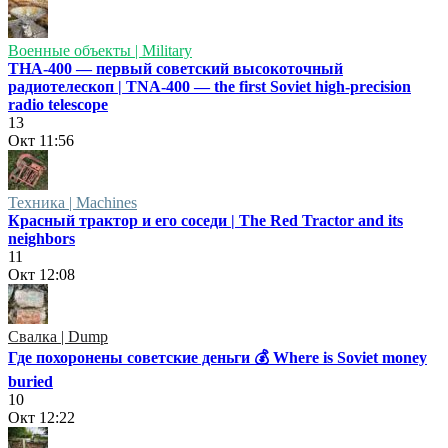
Военные объекты | Military
ТНА-400 — первый советский высокоточный
радиотелескоп | TNA-400 — the first Soviet high-precision
radio telescope
13
Окт
11:56
Техника | Machines
Красный трактор и его соседи | The Red Tractor and its
neighbors
11
Окт
12:08
Свалка | Dump
Где похоронены советские деньги 💰 Where is Soviet money
buried
10
Окт
12:22