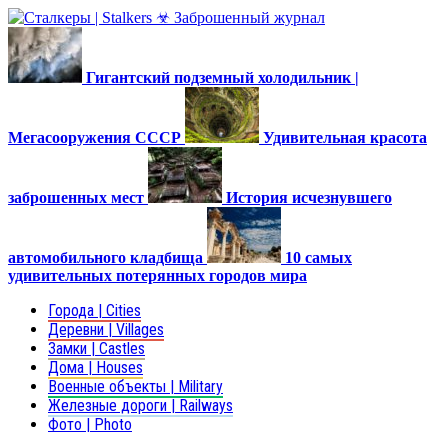
Гигантский подземный холодильник |
Мегасооружения СССР
Удивительная красота
заброшенных мест
История исчезнувшего
автомобильного кладбища
10 самых
удивительных потерянных городов мира
Города | Cities
Деревни | Villages
Замки | Castles
Дома | Houses
Военные объекты | Military
Железные дороги | Railways
Фото | Photo