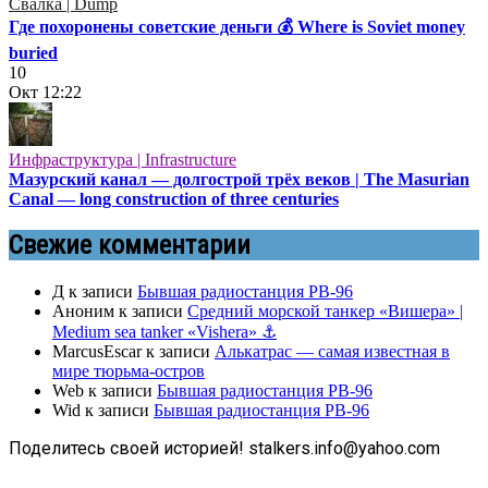
Свалка | Dump
Где похоронены советские деньги 💰 Where is Soviet money
buried
10
Окт
12:22
Инфраструктура | Infrastructure
Мазурский канал — долгострой трёх веков | The Masurian
Canal — long construction of three centuries
Свежие комментарии
Д
к записи
Бывшая радиостанция РВ-96
Аноним
к записи
Средний морской танкер «Вишера» |
Medium sea tanker «Vishera» ⚓
MarcusEscar
к записи
Алькатрас — самая известная в
мире тюрьма-остров
Web
к записи
Бывшая радиостанция РВ-96
Wid
к записи
Бывшая радиостанция РВ-96
Поделитесь своей историей! stalkers.info@yahoo.com