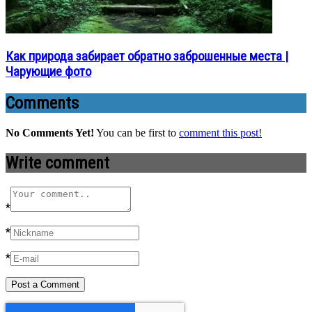
Как природа забирает обратно заброшенные места |
Чарующие фото
Comments
No Comments Yet!
You can be first to
comment this post!
Write comment
*
*
*