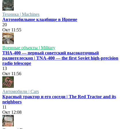
Техника | Machines
Автомобильное кладбище в Ирпене
20
Окт
11:55
Военные объекты | Military
ТНА-400 — первый советский высокоточный
радиотелескоп | TNA-400 — the first Soviet high-precision
radio telescope
13
Окт
11:56
Автомобили | Cars
Красный трактор и его соседи | The Red Tractor and its
neighbors
11
Окт
12:08