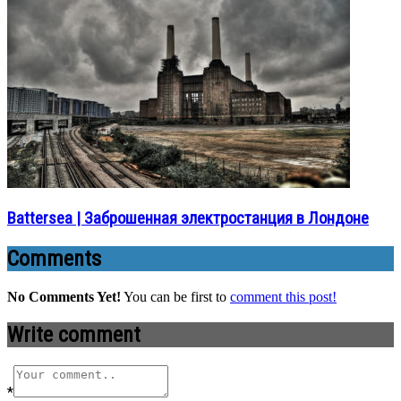
Battersea | Заброшенная электростанция в Лондоне
Comments
No Comments Yet!
You can be first to
comment this post!
Write comment
*