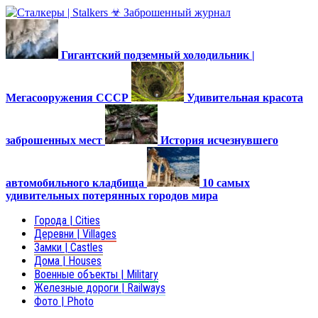
Гигантский подземный холодильник |
Мегасооружения СССР
Удивительная красота
заброшенных мест
История исчезнувшего
автомобильного кладбища
10 самых
удивительных потерянных городов мира
Города | Cities
Деревни | Villages
Замки | Castles
Дома | Houses
Военные объекты | Military
Железные дороги | Railways
Фото | Photo