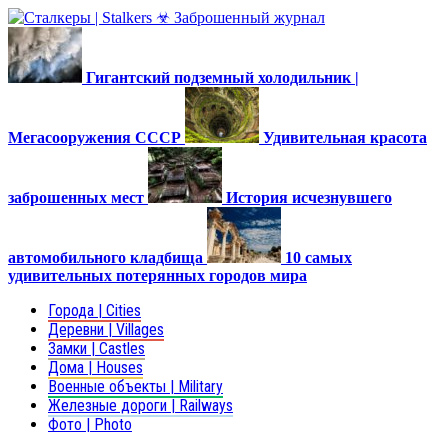
Гигантский подземный холодильник |
Мегасооружения СССР
Удивительная красота
заброшенных мест
История исчезнувшего
автомобильного кладбища
10 самых
удивительных потерянных городов мира
Города | Cities
Деревни | Villages
Замки | Castles
Дома | Houses
Военные объекты | Military
Железные дороги | Railways
Фото | Photo