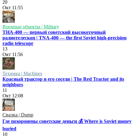
20
Окт
11:55
Военные объекты | Military
ТНА-400 — первый советский высокоточный
радиотелескоп | TNA-400 — the first Soviet high-precision
radio telescope
13
Окт
11:56
Техника | Machines
Красный трактор и его соседи | The Red Tractor and its
neighbors
11
Окт
12:08
Свалка | Dump
Где похоронены советские деньги 💰 Where is Soviet money
buried
10