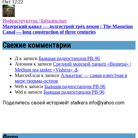
Окт
12:22
Инфраструктура | Infrastructure
Мазурский канал — долгострой трёх веков | The Masurian
Canal — long construction of three centuries
Свежие комментарии
Д
к записи
Бывшая радиостанция РВ-96
Аноним
к записи
Средний морской танкер «Вишера» |
Medium sea tanker «Vishera» ⚓
MarcusEscar
к записи
Алькатрас — самая известная в
мире тюрьма-остров
Web
к записи
Бывшая радиостанция РВ-96
Wid
к записи
Бывшая радиостанция РВ-96
Поделитесь своей историей! stalkers.info@yahoo.com
Фото