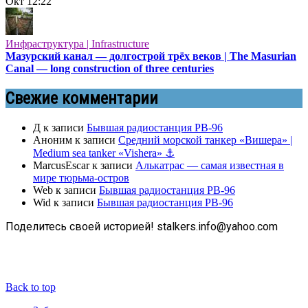
Окт
12:22
Инфраструктура | Infrastructure
Мазурский канал — долгострой трёх веков | The Masurian
Canal — long construction of three centuries
Свежие комментарии
Д
к записи
Бывшая радиостанция РВ-96
Аноним
к записи
Средний морской танкер «Вишера» |
Medium sea tanker «Vishera» ⚓
MarcusEscar
к записи
Алькатрас — самая известная в
мире тюрьма-остров
Web
к записи
Бывшая радиостанция РВ-96
Wid
к записи
Бывшая радиостанция РВ-96
Поделитесь своей историей! stalkers.info@yahoo.com
Back to top