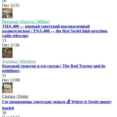
20
Окт
11:55
Военные объекты | Military
ТНА-400 — первый советский высокоточный
радиотелескоп | TNA-400 — the first Soviet high-precision
radio telescope
13
Окт
11:56
Техника | Machines
Красный трактор и его соседи | The Red Tractor and its
neighbors
11
Окт
12:08
Свалка | Dump
Где похоронены советские деньги 💰 Where is Soviet money
buried
10