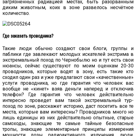
загрязненных радиацией местах, быть разорванным
диким животным, коих в зоне развелось несчётное
количество.
Где заказать проводника?
Такие люди обычно создают свои блоги, группы и
паблики где завлекают молодых искателей экстрима в
экстремальный поход по Чернобылю но и тут есть свои
нюансы, сейчас существуют по моим оценкам 20-30
проводников, которые водят в зону, есть такие кто
сходил один раз и уже предлагают свои «качественные»
услуги проводника, но где гарантия что человек вас
вообще не «кинет» взяв деньги наперед и отключив
телефон? Где гарантия что человек действительно
интересно проведет вам такой экстремальный тур-
поход по зоне, расскажет историю, даст посетить все те
места, которые вам интересны? Проводников много но
лишь единицы из них действительно опытные, старые
самоходы, знающие те самые тайные безопасные
тропы, знающие элементарные принципы измерения
мощности дозы радиоактивного излучения, люди,