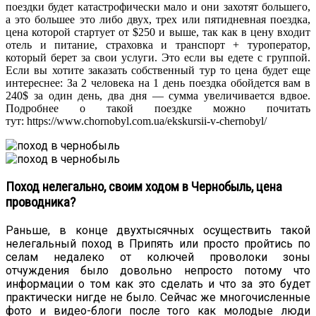
поездки будет катастрофически мало и они захотят большего,
а это большее это либо двух, трех или пятидневная поездка,
цена которой стартует от $250 и выше, так как в цену входит
отель и питание, страховка и транспорт + туроператор,
который берет за свои услуги. Это если вы едете с группой.
Если вы хотите заказать собственный тур то цена будет еще
интереснее: За 2 человека на 1 день поездка обойдется вам в
240$ за один день, два дня — сумма увеличивается вдвое.
Подробнее о такой поездке можно почитать
тут: https://www.chornobyl.com.ua/ekskursii-v-chernobyl/
Поход нелегально, своим ходом в Чернобыль, цена
проводника?
Раньше, в конце двухтысячных осуществить такой
нелегальный поход в Припять или просто пройтись по
селам недалеко от колючей проволоки зоны
отчуждения было довольно непросто потому что
информации о том как это сделать и что за это будет
практически нигде не было. Сейчас же многочисленные
фото и видео-блоги после того как молодые люди