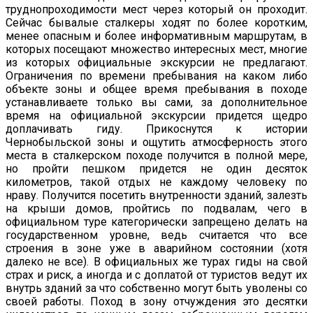
труднопроходимости мест через который он проходит.
Сейчас бывалые сталкеры ходят по более коротким,
менее опасным и более информативным маршрутам, в
которых посещают множество интересных мест, многие
из которых официальные экскурсии не предлагают.
Ограничения по времени пребывания на каком либо
объекте зоны и общее время пребывания в походе
устанавливаете только вы сами, за дополнительное
время на официальной экскурсии придется щедро
доплачивать гиду. Прикоснутся к истории
Чернобыльской зоны и ощутить атмосферность этого
места в сталкерском походе получится в полной мере,
но пройти пешком придется не один десяток
километров, такой отдых не каждому человеку по
нраву. Получится посетить внутренности зданий, залезть
на крыши домов, пройтись по подвалам, чего в
официальном туре категорически запрещено делать на
государственном уровне, ведь считается что все
строения в зоне уже в аварийном состоянии (хотя
далеко не все). В официальных же турах гиды на свой
страх и риск, а иногда и с доплатой от туристов ведут их
внутрь зданий за что собственно могут быть уволены со
своей работы. Поход в зону отчуждения это десятки