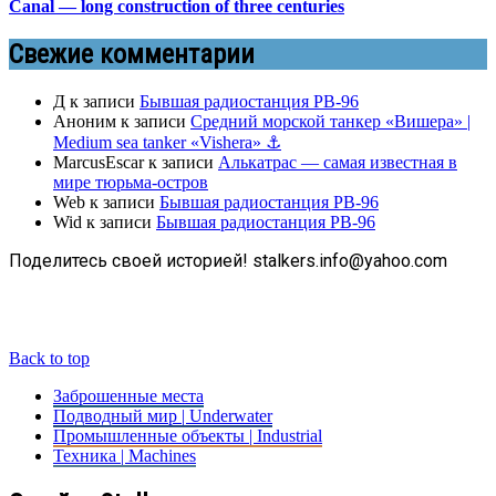
Canal — long construction of three centuries
Свежие комментарии
Д
к записи
Бывшая радиостанция РВ-96
Аноним
к записи
Средний морской танкер «Вишера» |
Medium sea tanker «Vishera» ⚓
MarcusEscar
к записи
Алькатрас — самая известная в
мире тюрьма-остров
Web
к записи
Бывшая радиостанция РВ-96
Wid
к записи
Бывшая радиостанция РВ-96
Поделитесь своей историей! stalkers.info@yahoo.com
Back to top
Заброшенные места
Подводный мир | Underwater
Промышленные объекты | Industrial
Техника | Machines