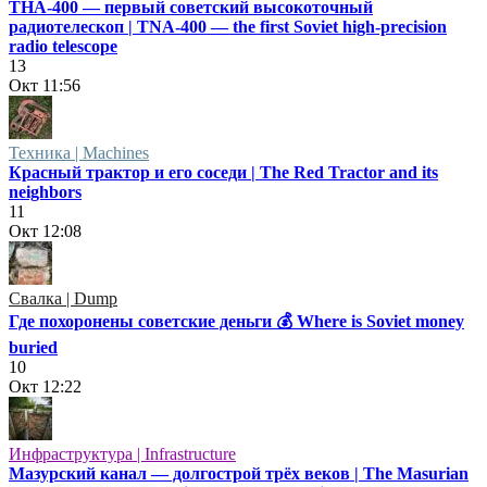
ТНА-400 — первый советский высокоточный
радиотелескоп | TNA-400 — the first Soviet high-precision
radio telescope
13
Окт
11:56
Техника | Machines
Красный трактор и его соседи | The Red Tractor and its
neighbors
11
Окт
12:08
Свалка | Dump
Где похоронены советские деньги 💰 Where is Soviet money
buried
10
Окт
12:22
Инфраструктура | Infrastructure
Мазурский канал — долгострой трёх веков | The Masurian