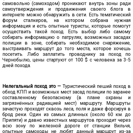
самовольно (самоходом) проникают внутрь зоны ради
самоутверждения и продвижения своего блога в
интернете можно обнаружить в сети. Есть тематический
форум сталкеров, на котором собрана нужная
информация и есть опытные туристы, которые помогут
осуществить такой поход. Есть выбор либо самому
собирать информацию о патрулях, возможных засадах
полиции в зоне, собирать необходимое снаряжение,
выстраивать маршрут до того места, которое хочешь
посетить. Либо заплатить проводнику за поход по
Чернобылю, цены стартуют от 100 $ с человека за 3-5
дней похода.
Нелегальный поход это —
Туристический пеший поход в
обход КПП и возможных мест засад полиции по заранее
составленному безопасному (в плане охраны и
загрязнённых радиацией мест) маршруту. Маршруты
зачастую проходят сквозь леса, поля и даже форсируя в
брод реки. Один из самых длинных (около 60 км. до
Припяти) и давно известных маршрутов проходит через
всю зону по железной дороге от станции Вильчя,
опытные самоходы не любят данный маршрут из-за