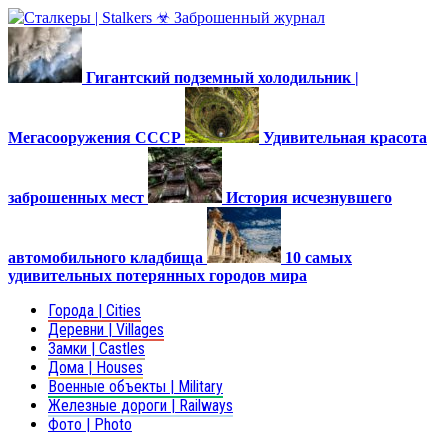
Гигантский подземный холодильник |
Мегасооружения СССР
Удивительная красота
заброшенных мест
История исчезнувшего
автомобильного кладбища
10 самых
удивительных потерянных городов мира
Города | Cities
Деревни | Villages
Замки | Castles
Дома | Houses
Военные объекты | Military
Железные дороги | Railways
Фото | Photo