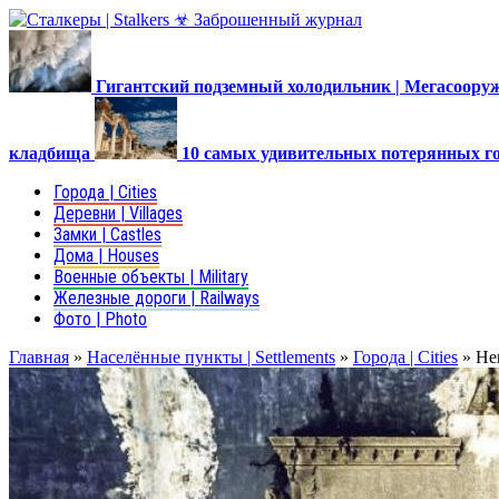
Гигантский подземный холодильник | Мегасоор
кладбища
10 самых удивительных потерянных г
Города | Cities
Деревни | Villages
Замки | Castles
Дома | Houses
Военные объекты | Military
Железные дороги | Railways
Фото | Photo
Главная
»
Населённые пункты | Settlements
»
Города | Cities
»
Не