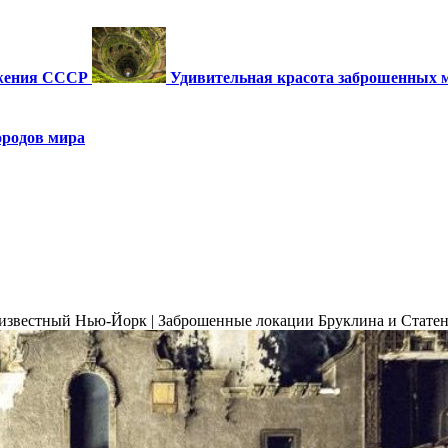
ужения СССР
Удивительная красота заброшенных 
ородов мира
известный Нью-Йорк | Заброшенные локации Бруклина и Стате