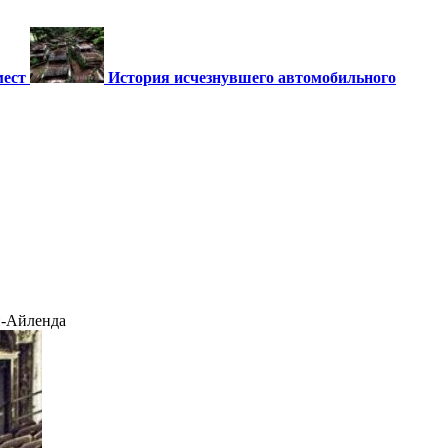
мест
История исчезнувшего автомобильного
н-Айленда