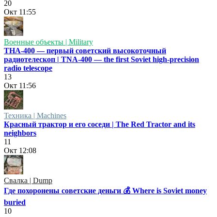
20
Окт
11:55
Военные объекты | Military
ТНА-400 — первый советский высокоточный
радиотелескоп | TNA-400 — the first Soviet high-precision
radio telescope
13
Окт
11:56
Техника | Machines
Красный трактор и его соседи | The Red Tractor and its
neighbors
11
Окт
12:08
Свалка | Dump
Где похоронены советские деньги 💰 Where is Soviet money
buried
10