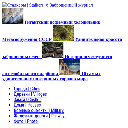
Гигантский подземный холодильник |
Мегасооружения СССР
Удивительная красота
заброшенных мест
История исчезнувшего
автомобильного кладбища
10 самых
удивительных потерянных городов мира
Города | Cities
Деревни | Villages
Замки | Castles
Дома | Houses
Военные объекты | Military
Железные дороги | Railways
Фото | Photo