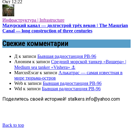
Окт
12:22
Инфраструктура | Infrastructure
Мазурский канал — долгострой трёх веков | The Masurian
Canal — long construction of three centuries
Свежие комментарии
Д
к записи
Бывшая радиостанция РВ-96
Аноним
к записи
Средний морской танкер «Вишера» |
Medium sea tanker «Vishera» ⚓
MarcusEscar
к записи
Алькатрас — самая известная в
мире тюрьма-остров
Web
к записи
Бывшая радиостанция РВ-96
Wid
к записи
Бывшая радиостанция РВ-96
Поделитесь своей историей! stalkers.info@yahoo.com
Back to top