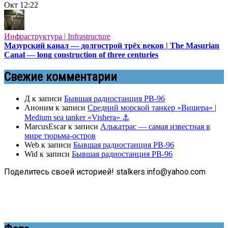
Окт
12:22
Инфраструктура | Infrastructure
Мазурский канал — долгострой трёх веков | The Masurian
Canal — long construction of three centuries
Свежие комментарии
Д
к записи
Бывшая радиостанция РВ-96
Аноним
к записи
Средний морской танкер «Вишера» |
Medium sea tanker «Vishera» ⚓
MarcusEscar
к записи
Алькатрас — самая известная в
мире тюрьма-остров
Web
к записи
Бывшая радиостанция РВ-96
Wid
к записи
Бывшая радиостанция РВ-96
Поделитесь своей историей! stalkers.info@yahoo.com