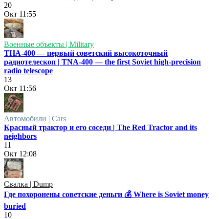
20
Окт
11:55
Военные объекты | Military
ТНА-400 — первый советский высокоточный
радиотелескоп | TNA-400 — the first Soviet high-precision
radio telescope
13
Окт
11:56
Автомобили | Cars
Красный трактор и его соседи | The Red Tractor and its
neighbors
11
Окт
12:08
Свалка | Dump
Где похоронены советские деньги 💰 Where is Soviet money
buried
10