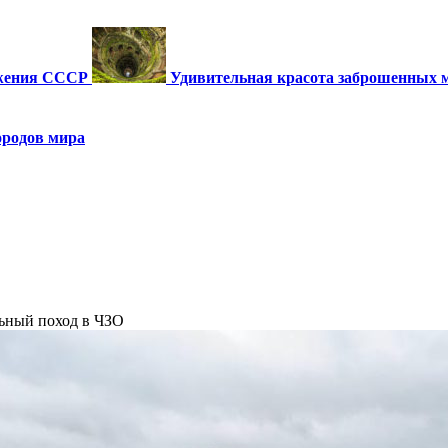
ужения СССР
Удивительная красота заброшенных 
ородов мира
льный поход в ЧЗО