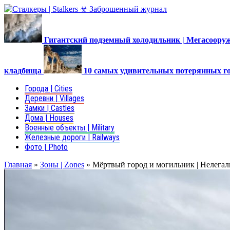
Гигантский подземный холодильник | Мегасоор
кладбища
10 самых удивительных потерянных г
Города | Cities
Деревни | Villages
Замки | Castles
Дома | Houses
Военные объекты | Military
Железные дороги | Railways
Фото | Photo
Главная
»
Зоны | Zones
»
Мёртвый город и могильник | Нелега