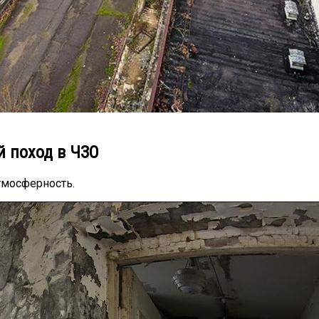
й поход в ЧЗО
тмосферность.