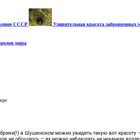
ужения СССР
Удивительная красота заброшенных 
ородов мира
ире
брики(!) в Шушенском можно увидеть такую вот красоту —
ухов не обошлось — их можно наблюдать на чеканках возле