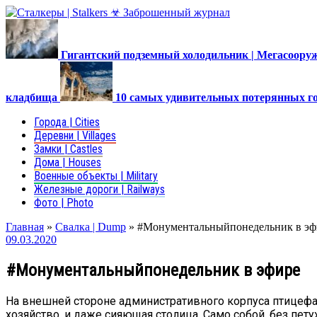
Гигантский подземный холодильник | Мегасоор
кладбища
10 самых удивительных потерянных г
Города | Cities
Деревни | Villages
Замки | Castles
Дома | Houses
Военные объекты | Military
Железные дороги | Railways
Фото | Photo
Главная
»
Свалка | Dump
»
#Монументальныйпонедельник в эф
09.03.2020
#Монументальныйпонедельник в эфире
На внешней стороне административного корпуса птицефа
хозяйство, и даже сияющая столица. Само собой, без пет