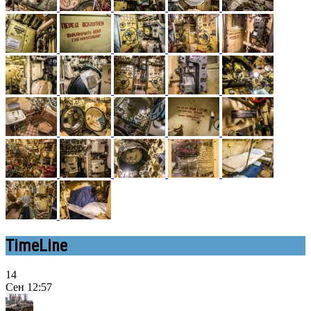
TimeLine
14
Сен
12:57