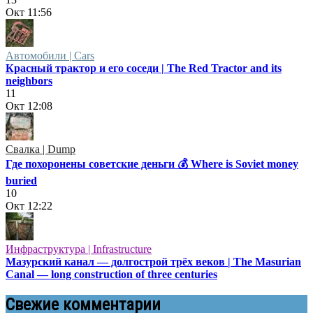
Окт
11:56
Автомобили | Cars
Красный трактор и его соседи | The Red Tractor and its
neighbors
11
Окт
12:08
Свалка | Dump
Где похоронены советские деньги 💰 Where is Soviet money
buried
10
Окт
12:22
Инфраструктура | Infrastructure
Мазурский канал — долгострой трёх веков | The Masurian
Canal — long construction of three centuries
Свежие комментарии