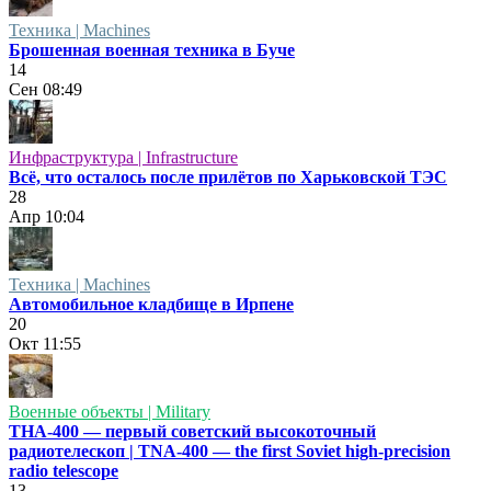
Техника | Machines
Брошенная военная техника в Буче
14
Сен
08:49
Инфраструктура | Infrastructure
Всё, что осталось после прилётов по Харьковской ТЭС
28
Апр
10:04
Техника | Machines
Автомобильное кладбище в Ирпене
20
Окт
11:55
Военные объекты | Military
ТНА-400 — первый советский высокоточный
радиотелескоп | TNA-400 — the first Soviet high-precision
radio telescope
13