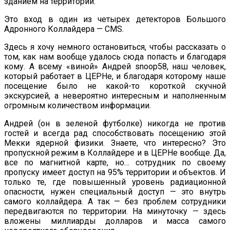
зданием на территории.
Это вход в один из четырех детекторов Большого
Адронного Коллайдера — CMS.
Здесь я хочу немного остановиться, чтобы рассказать о
том, как нам вообще удалось сюда попасть и благодаря
кому. А всему «виной» Андрей snoop58, наш человек,
который работает в ЦЕРНе, и благодаря которому наше
посещение было не какой-то короткой скучной
экскурсией, а невероятно интересным и наполненным
огромным количеством информации.
Андрей (он в зеленой футболке) никогда не против
гостей и всегда рад способствовать посещению этой
Мекки ядерной физики. Знаете, что интересно? Это
пропускной режим в Коллайдере и в ЦЕРНе вообще. Да,
все по магнитной карте, но… сотрудник по своему
пропуску имеет доступ на 95% территории и объектов. И
только те, где повышенный уровень радиационной
опасности, нужен специальный доступ — это внутрь
самого коллайдера. А так — без проблем сотрудники
передвигаются по территории. На минуточку — здесь
вложены миллиарды долларов и масса самого