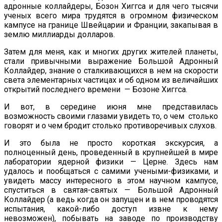
адронные коллайдеры, Бозон Хиггса и для чего тысячи
ученых всего мира трудятся в огромном физическом
кампусе на границе Швейцарии и Франции, закапывая в
землю миллиарды долларов.
Затем для меня, как и многих других жителей планеты,
стали привычными выражение Большой Адронный
Коллайдер, знание о сталкивающихся в нем на скорости
света элементарных частицах и об одном из величайших
открытий последнего времени — Бозоне Хиггса.
И вот, в середине июня мне представилась
возможность своими глазами увидеть то, о чем столько
говорят и о чем бродит столько противоречивых слухов.
И это была не просто короткая экскурсия, а
полноценный день, проведенный в крупнейшей в мире
лаборатории ядерной физики — Церне. Здесь нам
удалось и пообщаться с самими учеными-физиками, и
увидеть массу интересного в этом научном кампусе,
спуститься в святая-святых — Большой Адронный
Коллайдер (а ведь когда он запущен и в нем проводятся
испытания, какой-либо доступ извне к нему
невозможен), побывать на заводе по производству