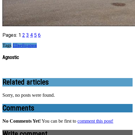
Pages:
1
2
3
4
5
6
Tags
Швейцария
Agnostic
Related articles
Sorry, no posts were found.
Comments
No Comments Yet!
You can be first to
comment this post!
Write comment