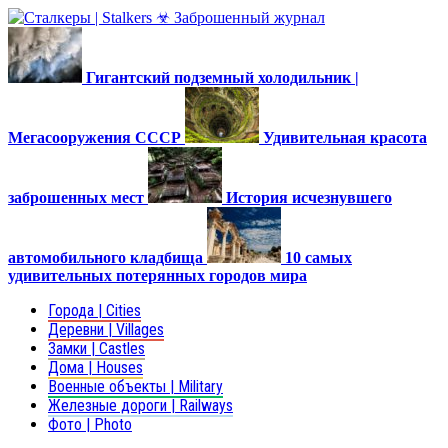
Гигантский подземный холодильник |
Мегасооружения СССР
Удивительная красота
заброшенных мест
История исчезнувшего
автомобильного кладбища
10 самых
удивительных потерянных городов мира
Города | Cities
Деревни | Villages
Замки | Castles
Дома | Houses
Военные объекты | Military
Железные дороги | Railways
Фото | Photo