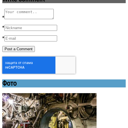
*
*
*
Фото