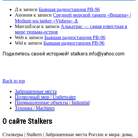
Д
к записи
Бывшая радиостанция РВ-96
Аноним
к записи
Средний морской танкер «Вишера» |
Medium sea tanker «Vishera» ⚓
MarcusEscar
к записи
Алькатрас — самая известная в
мире тюрьма-остров
Web
к записи
Бывшая радиостанция РВ-96
Wid
к записи
Бывшая радиостанция РВ-96
Поделитесь своей историей! stalkers.info@yahoo.com
Back to top
Заброшенные места
Подводный мир | Underwater
Промышленные объекты | Industrial
Техника | Machines
О сайте Stalkers
Сталкеры | Stalkers | Заброшенные места России и мира: дома,