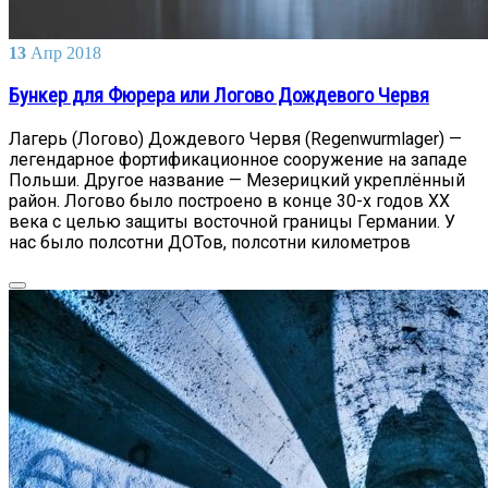
13
Апр
2018
Бункер для Фюрера или Логово Дождевого Червя
Лагерь (Логово) Дождевого Червя (Regenwurmlager) —
легендарное фортификационное сооружение на западе
Польши. Другое название — Мезерицкий укреплённый
район. Логово было построено в конце 30-х годов XX
века с целью защиты восточной границы Германии. У
нас было полсотни ДОТов, полсотни километров