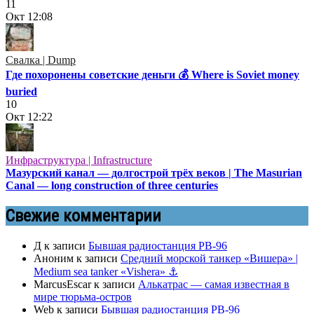
11
Окт
12:08
Свалка | Dump
Где похоронены советские деньги 💰 Where is Soviet money
buried
10
Окт
12:22
Инфраструктура | Infrastructure
Мазурский канал — долгострой трёх веков | The Masurian
Canal — long construction of three centuries
Свежие комментарии
Д
к записи
Бывшая радиостанция РВ-96
Аноним
к записи
Средний морской танкер «Вишера» |
Medium sea tanker «Vishera» ⚓
MarcusEscar
к записи
Алькатрас — самая известная в
мире тюрьма-остров
Web
к записи
Бывшая радиостанция РВ-96