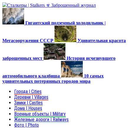
Гигантский подземный холодильник |
Мегасооружения СССР
Удивительная красота
заброшенных мест
История исчезнувшего
автомобильного кладбища
10 самых
удивительных потерянных городов мира
Города | Cities
Деревни | Villages
Замки | Castles
Дома | Houses
Военные объекты | Military
Железные дороги | Railways
Фото | Photo