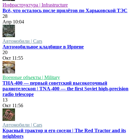
Инфраструктура | Infrastructure
Всё, что осталось после прилётов по Харьковской ТЭС
28
Апр
10:04
Автомобили | Cars
Автомобильное кладбище в Ирпене
20
Окт
11:55
Военные объекты | Military
ТНА-400 — первый советский высокоточный
радиотелескоп | TNA-400 — the first Soviet high-precision
radio telescope
13
Окт
11:56
Автомобили | Cars
Красный трактор и его соседи | The Red Tractor and its
neighbors