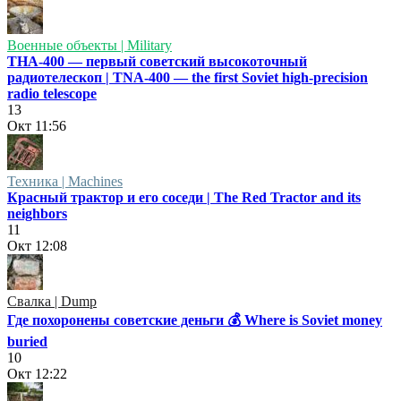
Военные объекты | Military
ТНА-400 — первый советский высокоточный
радиотелескоп | TNA-400 — the first Soviet high-precision
radio telescope
13
Окт
11:56
Техника | Machines
Красный трактор и его соседи | The Red Tractor and its
neighbors
11
Окт
12:08
Свалка | Dump
Где похоронены советские деньги 💰 Where is Soviet money
buried
10
Окт
12:22