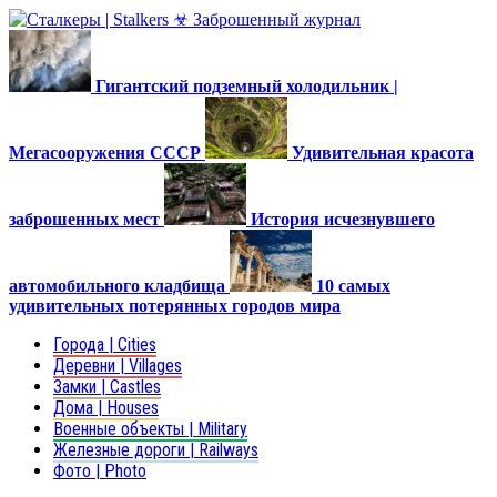
Гигантский подземный холодильник |
Мегасооружения СССР
Удивительная красота
заброшенных мест
История исчезнувшего
автомобильного кладбища
10 самых
удивительных потерянных городов мира
Города | Cities
Деревни | Villages
Замки | Castles
Дома | Houses
Военные объекты | Military
Железные дороги | Railways
Фото | Photo