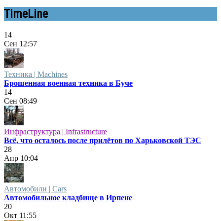
TimeLine
14
Сен
12:57
Техника | Machines
Брошенная военная техника в Буче
14
Сен
08:49
Инфраструктура | Infrastructure
Всё, что осталось после прилётов по Харьковской ТЭС
28
Апр
10:04
Автомобили | Cars
Автомобильное кладбище в Ирпене
20
Окт
11:55