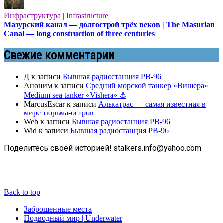
Инфраструктура | Infrastructure
Мазурский канал — долгострой трёх веков | The Masurian
Canal — long construction of three centuries
Свежие комментарии
Д
к записи
Бывшая радиостанция РВ-96
Аноним
к записи
Средний морской танкер «Вишера» |
Medium sea tanker «Vishera» ⚓
MarcusEscar
к записи
Алькатрас — самая известная в
мире тюрьма-остров
Web
к записи
Бывшая радиостанция РВ-96
Wid
к записи
Бывшая радиостанция РВ-96
Поделитесь своей историей! stalkers.info@yahoo.com
Back to top
Заброшенные места
Подводный мир | Underwater