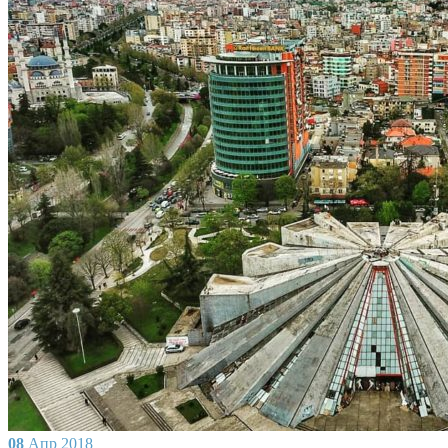
08
Апр
2018