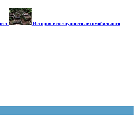
мест
История исчезнувшего автомобильного