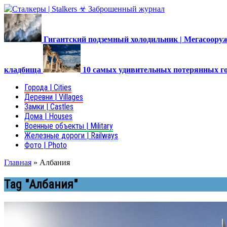
Гигантский подземный холодильник | Мегасоор
кладбища
10 самых удивительных потерянных г
Города | Cities
Деревни | Villages
Замки | Castles
Дома | Houses
Военные объекты | Military
Железные дороги | Railways
Фото | Photo
Главная
»
Албания
Tag "Албания"