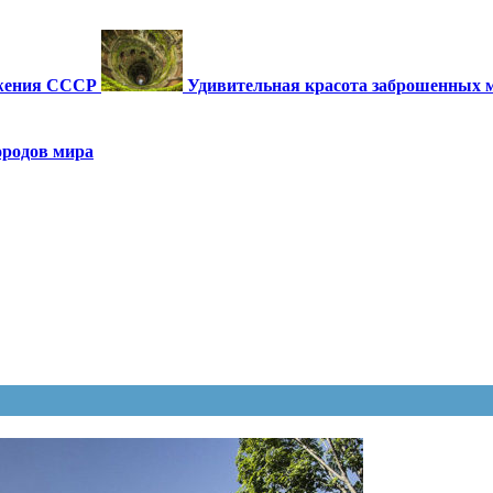
ужения СССР
Удивительная красота заброшенных 
ородов мира